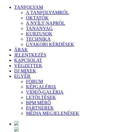
TANFOLYAM
A TANFOLYAMRÓL
OKTATÓK
A NYÍLT NAPRÓL
TANANYAG
KURZUSOK
TECHNIKA
GYAKORI KÉRDÉSEK
ÁRAK
JELENTKEZÉS
KAPCSOLAT
VÉGZETTEK
DJ MIXEK
EGYÉB
FÓRUM
KÉPGALÉRIA
VIDEÓ-GALÉRIA
LETÖLTÉSEK
BPM MÉRŐ
PARTNEREK
MÉDIA MEGJELENÉSEK