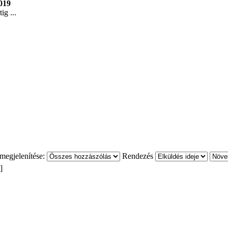
019
ig ...
megjelenítése:
Rendezés
 ]