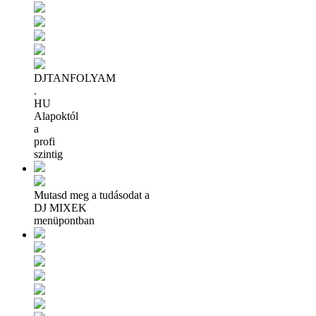
DJTANFOLYAM
.
HU
Alapoktól
a
profi
szintig
Mutasd meg a tudásodat a
DJ MIXEK
menüpontban