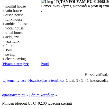
DjTANFOLYAM.HU © 2008-2
.
Lemezlovas képzés, alapoktól a profi dj szint
» soulful house
.
» latin house
» disco house
» funk house
» ambient house
» vocal house
» tribal house
» acid jazz
» jazz funk
» funk
» soul
» swing
» electro swing
Vissza a tetejére
Profil
Hozzászólások 
Új téma nyitása
Hozzászólás a témához
Oldal:
1
/
1
[ 1 hozzászólás
djtanfolyam.hu
»
Fórum kezdőlap
»
Minden időpont
UTC+02:00
időzóna szerinti