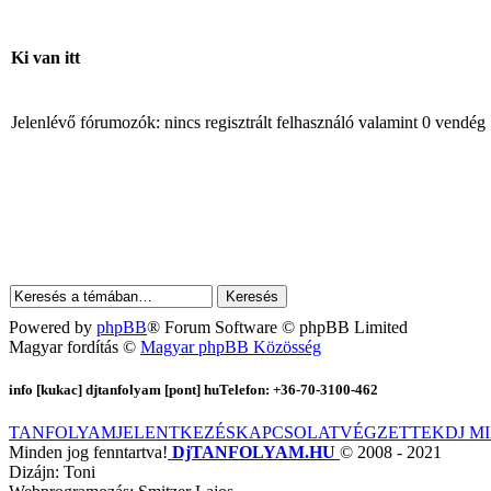
Ki van itt
Jelenlévő fórumozók: nincs regisztrált felhasználó valamint 0 vendég
Powered by
phpBB
® Forum Software © phpBB Limited
Magyar fordítás ©
Magyar phpBB Közösség
info [kukac] djtanfolyam [pont] hu
Telefon: +36-70-3100-462
TANFOLYAM
JELENTKEZÉS
KAPCSOLAT
VÉGZETTEK
DJ M
Minden jog fenntartva!
DjTANFOLYAM.HU
© 2008 - 2021
Dizájn: Toni