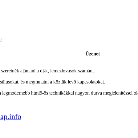
 ]
Üzenet
szeretnék ajánlani a dj-k, lemezlovasok számára.
 stílusokat, és megmutatni a köztük levő kapcsolatokat.
a legmodernebb html5-ös technikákkal nagyon durva megjelenítéssel old
p.info