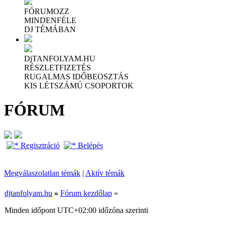
FÓRUMOZZ
MINDENFÉLE
DJ TÉMÁBAN
DjTANFOLYAM.HU
RÉSZLETFIZETÉS
RUGALMAS IDŐBEOSZTÁS
KIS LÉTSZÁMÚ CSOPORTOK
FÓRUM
Regisztráció
Belépés
Megválaszolatlan témák
|
Aktív témák
djtanfolyam.hu
»
Fórum kezdőlap
»
Minden időpont
UTC+02:00
időzóna szerinti