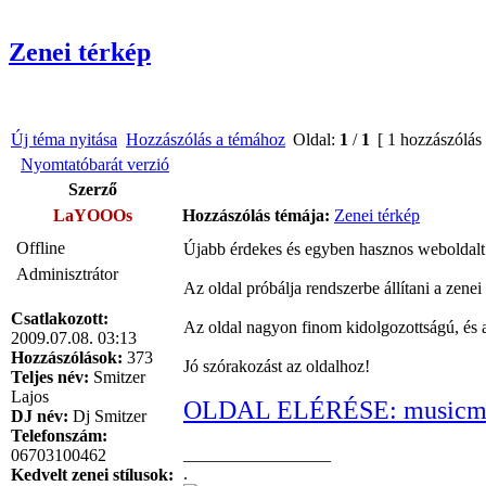
Zenei térkép
Új téma nyitása
Hozzászólás a témához
Oldal:
1
/
1
[ 1 hozzászólás
Nyomtatóbarát verzió
Szerző
LaYOOOs
Hozzászólás témája:
Zenei térkép
Offline
Újabb érdekes és egyben hasznos weboldalt 
Adminisztrátor
Az oldal próbálja rendszerbe állítani a zenei
Csatlakozott:
Az oldal nagyon finom kidolgozottságú, és 
2009.07.08. 03:13
Hozzászólások:
373
Jó szórakozást az oldalhoz!
Teljes név:
Smitzer
Lajos
OLDAL ELÉRÉSE: musicma
DJ név:
Dj Smitzer
Telefonszám:
_________________
06703100462
.
Kedvelt zenei stílusok: