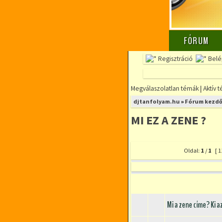
FÓRUM
Regisztráció
Belé
Megválaszolatlan témák
|
Aktív 
djtanfolyam.hu
»
Fórum kezdő
MI EZ A ZENE ?
Oldal:
1
/
1
[ 1
Új téma nyitása
Mi a zene címe? Ki 
Nincs
olvasatlan