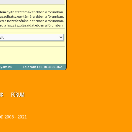
Nem
nyithatsz témákat ebben a fórumban.
aszolhatsz egy témára ebben a fórumban.
ed a hozzászólásaidat ebben a fórumban.
ed a hozzászólásaidat ebben a fórumban.
lyam.hu
Telefon: +36-70-3100-462
OK
FÓRUM
U
© 2008 - 2021