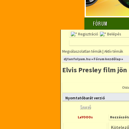
FÓRUM
Regisztráció
Belépés
Megválaszolatlan témák
|
Aktív témák
djtanfolyam.hu
»
Fórum kezdőlap
»
Elvis Presley film jön
Olda
Új téma nyitása
Hozzá
Nyomtatóbarát verzió
Szerző
LaYOOOs
Hozzászólá
Kötelező 