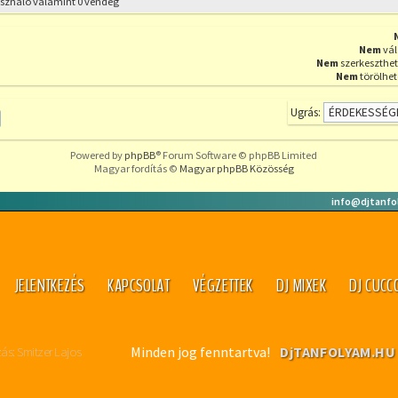
használó valamint 0 vendég
Nem
vál
Nem
szerkeszthet
Nem
törölhet
Ugrás:
Powered by
phpBB
® Forum Software © phpBB Limited
Magyar fordítás ©
Magyar phpBB Közösség
info@djtanfo
JELENTKEZÉS
KAPCSOLAT
VÉGZETTEK
DJ MIXEK
DJ CUCC
: Smitzer Lajos
Minden jog fenntartva!
DjTANFOLYAM.H