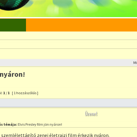
M
 nyáron!
l:
1
/
1
[ 1 hozzászólás ]
szólás a témához
Üzenet
s témája:
Elvis Presley film jön nyáron!
szemlélettágító zenei életrajzi film érkezik nyáron.