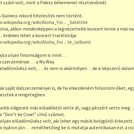
lt szám volt, mint a Fidesz békemenet résztvevőinél.
 Guiness rekord hitelesítés nem történt.
n.wikipedia.org/wiki/Aloha_fro ... _Satellite
volna, akkor mindenképpen a legnézettebb koncert lenne a mai nap
 érdekes lehet a koncert tracklistája:
n.wikipedia.org/wiki/Aloha_fro ... te_(album)
ajta olyan finomságom is mint …
a szerzeménye … a My Way.
y eladóművész volt, … és nem is akármilyen… de a népszerű dalai
ak saját dalszerzeményei is, de ha elkezdeném felsorolni őket, e
vesztek a rengetegben.
yobb slágereit más előadóktól vette át, vagy pénzért vette meg …
a ”Don’t be Cruel” című számot.
y olyan előadóművész volt, aki lehet egy másik bolygóról érkezet
mi nyáron jön … remélhetőleg be is mutatja autentikusan ezt a cs