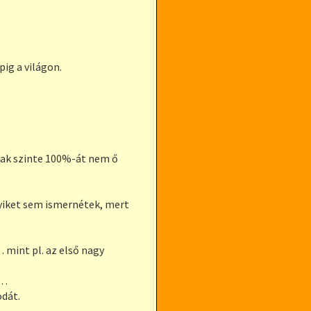
ig a világon.
nak szinte 100%-át nem ő
gyiket sem ismernétek, mert
 mint pl. az első nagy
t…
odát.