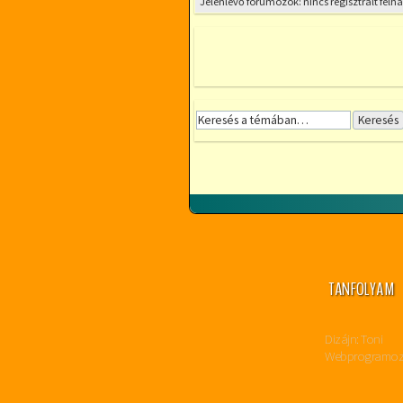
Jelenlévő fórumozók: nincs regisztrált fel
TANFOLYAM
Dizájn: Toni
Webprogramozás