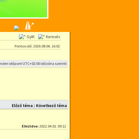
GyIK
Keresés
Pontos idő: 2026.08.06. 16:02
inden időpont
UTC+02:00
időzóna szerinti
Előző téma
Következő téma
|
Elküldve:
2022.04.02. 09:12
Hozzászólás