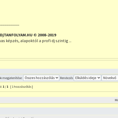
__________
DjTANFOLYAM.HU © 2008-2019
s képzés, alapoktól a profi dj szintig ...
Profil
 megjelenítése:
Rendezés
l:
1
/
1
[ 1 hozzászólás ]
szólás a témához
M