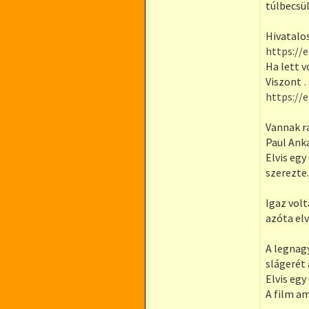
túlbecsü
Hivatalos
https://e
Ha lett 
Viszont …
https://e
Vannak r
Paul Ank
Elvis eg
szerezte.
Igaz volt
azóta el
A legnag
slágerét 
Elvis eg
A film a