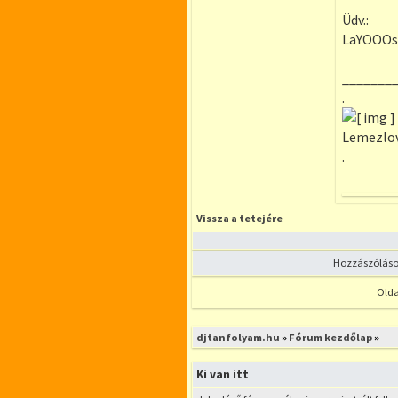
Üdv.:
LaYOOOs
_______
.
Lemezlova
.
Vissza a tetejére
Hozzászólások
Olda
Új téma nyitása
Hozzá
djtanfolyam.hu
»
Fórum kezdőlap
»
Ki van itt