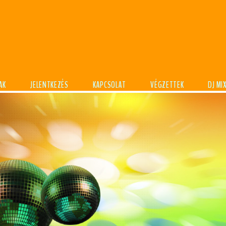
AK
JELENTKEZÉS
KAPCSOLAT
VÉGZETTEK
DJ MI
DJTANFOLYAM
Alapoktól