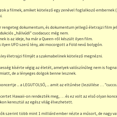
zok a filmek, amiket kötelező egy zenével foglalkozó embernek (
i.
r rengeteg dokumentum, és dokumentum jellegű életrajzi film jel
ukciós „hálivúdi” csodacucc még nem.
nek is az ideje, ha már a Queen-ről készült ilyen film.
 ilyen UFO szerű lény, aki mocorgott a Föld nevű bolygón.
sley életrajzi filmjét a szakmabelinek kötelező megnézni.
kesség kísérte végig az életét, amelyek valószínűleg nem is fogn
miatt, de a lényeges dolgok benne lesznek.
koncertje ... a LEGUTOLSÓ, ... amit az eltűnése (lezüllése … ”cucco
certet Hawaii-on rendezték meg, … és ez volt az első olyan konce
on keresztül az egész világ élvezhetett.
zők szerint több mint 1 milliárd ember nézte a műsort, de nagy v