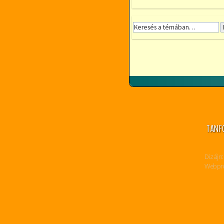
TANF
Dizájn:
Webpro