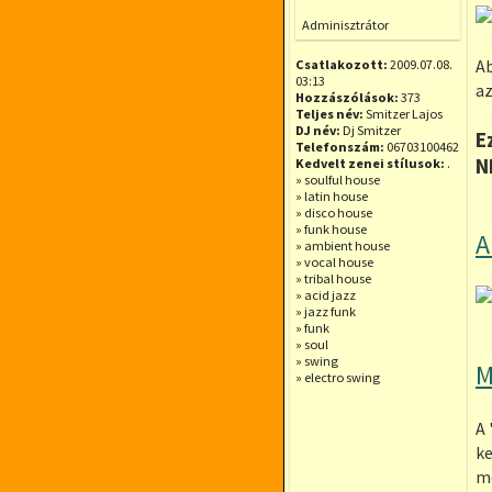
Offline
Adminisztrátor
Ab
Csatlakozott:
2009.07.08.
03:13
az
Hozzászólások:
373
Teljes név:
Smitzer Lajos
DJ név:
Dj Smitzer
E
Telefonszám:
06703100462
N
Kedvelt zenei stílusok:
.
» soulful house
» latin house
» disco house
» funk house
A
» ambient house
» vocal house
» tribal house
» acid jazz
» jazz funk
» funk
» soul
» swing
M
» electro swing
A 
ke
me