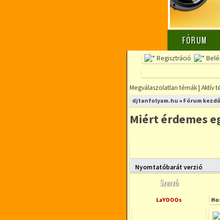
FÓRUM
Regisztráció
Belé
Megválaszolatlan témák
|
Aktív 
djtanfolyam.hu
»
Fórum kezdő
Miért érdemes eg
Lezárt fórum
Nyomtatóbarát verzió
Szerző
LaYOOOs
Ho