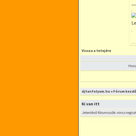
_
.
Le
.
Vissza a tetejére
Hozz
Lezárt fórum
djtanfolyam.hu
»
Fórum kezdő
Ki van itt
Jelenlévő fórumozók: nincs regisz