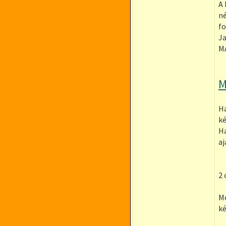
A 
né
fo
Ja
M
M
Ha
ké
Ha
aj
2 
Me
ké