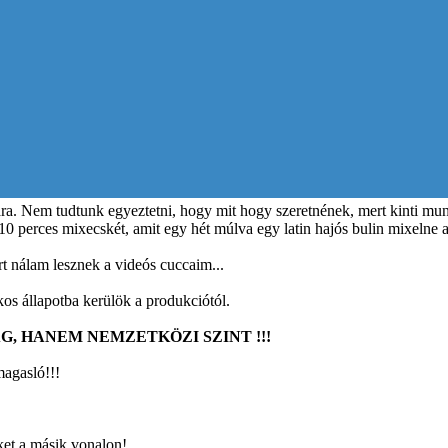
sára. Nem tudtunk egyeztetni, hogy mit hogy szeretnének, mert kinti m
10 perces mixecskét, amit egy hét múlva egy latin hajós bulin mixelne 
t nálam lesznek a videós cuccaim...
os állapotba kerülök a produkciótól.
, HANEM NEMZETKÖZI SZINT !!!
magasló!!!
ket a másik vonalon!