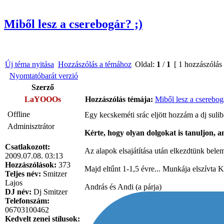
Miből lesz a cserebogár? ;)
Új téma nyitása
Hozzászólás a témához
Oldal:
1
/
1
[ 1 hozzászólás
Nyomtatóbarát verzió
Szerző
LaYOOOs
Hozzászólás témája:
Miből lesz a cserebogá
Offline
Egy kecskeméti srác eljött hozzám a dj suliba
Adminisztrátor
Kérte, hogy olyan dolgokat is tanuljon, am
Csatlakozott:
Az alapok elsajátítása után elkezdtünk beleme
2009.07.08. 03:13
Hozzászólások:
373
Majd eltűnt 1-1,5 évre... Munkája elszívta K
Teljes név:
Smitzer
Lajos
András és Andi (a párja)
DJ név:
Dj Smitzer
Telefonszám:
06703100462
Kedvelt zenei stílusok: