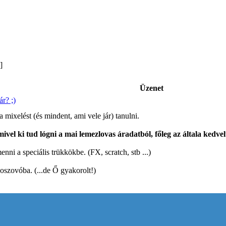
 ]
Üzenet
r? ;)
 mixelést (és mindent, ami vele jár) tanulni.
ivel ki tud lógni a mai lemezlovas áradatból, főleg az általa kedvel
nni a speciális trükkökbe. (FX, scratch, stb ...)
oszovóba. (...de Ő gyakorolt!)