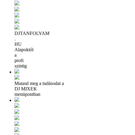
DJTANFOLYAM
.
HU
Alapoktól
a
profi
szintig
Mutasd meg a tudásodat a
DJ MIXEK
menüpontban