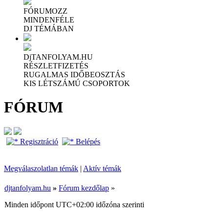
FÓRUMOZZ
MINDENFÉLE
DJ TÉMÁBAN
DjTANFOLYAM.HU
RÉSZLETFIZETÉS
RUGALMAS IDŐBEOSZTÁS
KIS LÉTSZÁMÚ CSOPORTOK
FÓRUM
Regisztráció
Belépés
Megválaszolatlan témák
|
Aktív témák
djtanfolyam.hu
»
Fórum kezdőlap
»
Minden időpont
UTC+02:00
időzóna szerinti