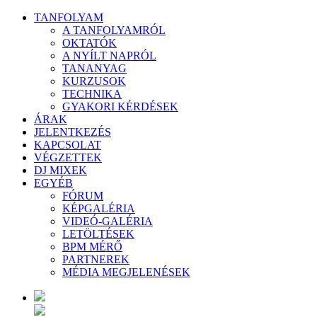
TANFOLYAM
A TANFOLYAMRÓL
OKTATÓK
A NYÍLT NAPRÓL
TANANYAG
KURZUSOK
TECHNIKA
GYAKORI KÉRDÉSEK
ÁRAK
JELENTKEZÉS
KAPCSOLAT
VÉGZETTEK
DJ MIXEK
EGYÉB
FÓRUM
KÉPGALÉRIA
VIDEÓ-GALÉRIA
LETÖLTÉSEK
BPM MÉRŐ
PARTNEREK
MÉDIA MEGJELENÉSEK