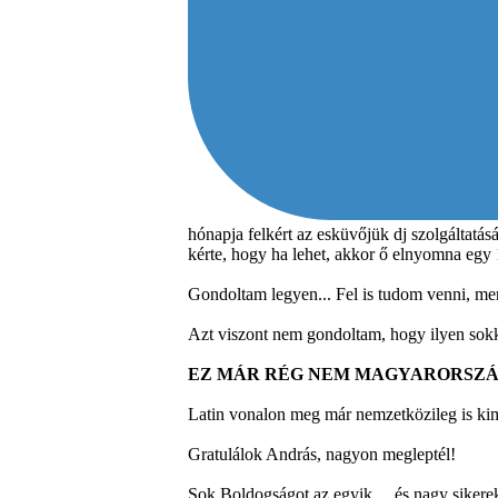
hónapja felkért az esküvőjük dj szolgáltatá
kérte, hogy ha lehet, akkor ő elnyomna egy 
Gondoltam legyen... Fel is tudom venni, mer
Azt viszont nem gondoltam, hogy ilyen sokk
EZ MÁR RÉG NEM MAGYARORSZÁG
Latin vonalon meg már nemzetközileg is ki
Gratulálok András, nagyon megleptél!
Sok Boldogságot az egyik ... és nagy sikere