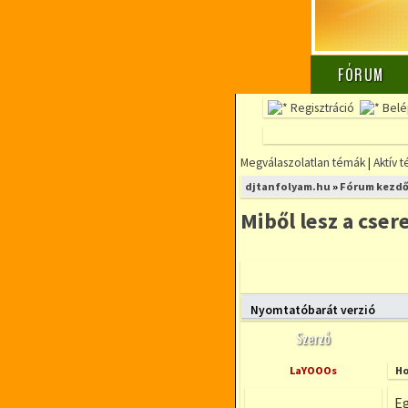
FÓRUM
Regisztráció
Belé
Megválaszolatlan témák
|
Aktív 
djtanfolyam.hu
»
Fórum kezdő
Miből lesz a cser
Új téma nyitása
Nyomtatóbarát verzió
Szerző
LaYOOOs
Ho
Eg