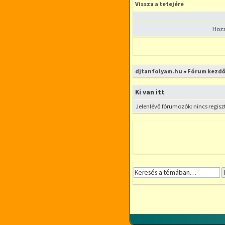
Vissza a tetejére
Hozz
Új téma nyitása
djtanfolyam.hu
»
Fórum kezdő
Ki van itt
Jelenlévő fórumozók: nincs regisz