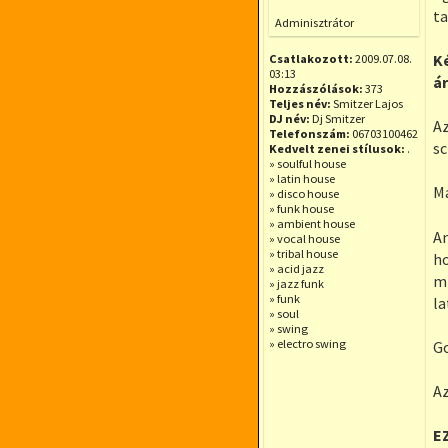
Offline
ta
Adminisztrátor
Ké
Csatlakozott:
2009.07.08.
03:13
ár
Hozzászólások:
373
Teljes név:
Smitzer Lajos
DJ név:
Dj Smitzer
Az
Telefonszám:
06703100462
sc
Kedvelt zenei stílusok:
.
» soulful house
» latin house
Ma
» disco house
» funk house
» ambient house
An
» vocal house
» tribal house
ho
» acid jazz
mi
» jazz funk
» funk
la
» soul
» swing
» electro swing
Go
Az
E