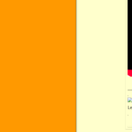
_
.
Le
.