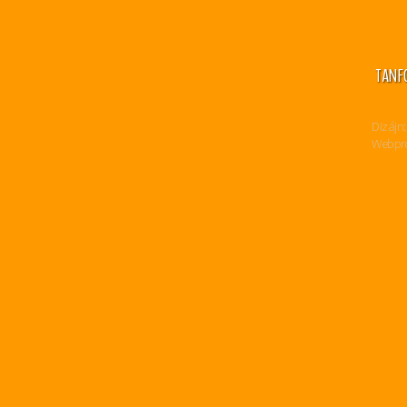
TANF
Dizájn:
Webpro