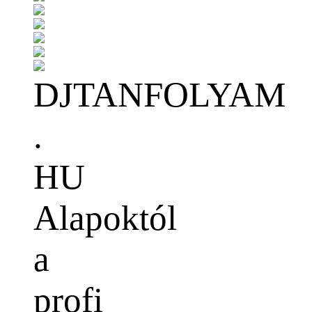
DJTANFOLYAM
.
HU
Alapoktól
a
profi