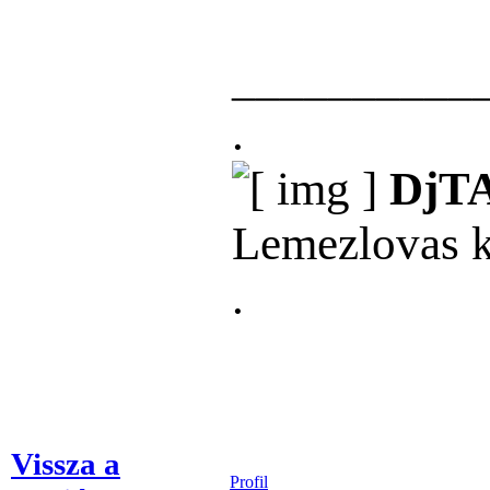
__________
.
DjT
Lemezlovas ké
.
Vissza a
Profil