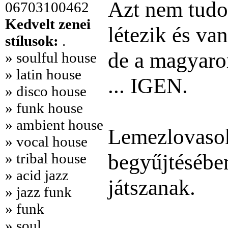
Azt nem tudom
06703100462
Kedvelt zenei
létezik és van
stílusok:
.
de a magyaro
» soulful house
» latin house
... IGEN.
» disco house
» funk house
» ambient house
Lemezlovasok
» vocal house
begyűjtésében
» tribal house
» acid jazz
játszanak.
» jazz funk
» funk
» soul