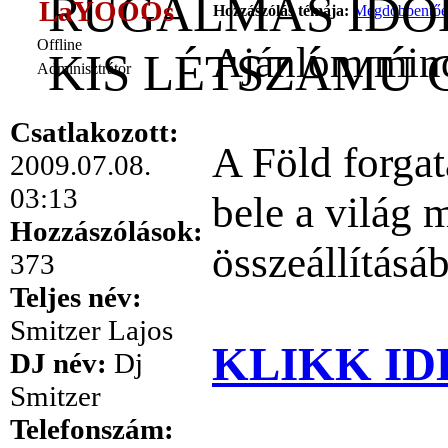
RUGALMAS IDŐ
LaYOOOs
Hozzászólás témája:
Megdöbbentően 
Offline
Ajánlom mind
KIS LÉTSZÁMÚ
Adminisztrátor
Csatlakozott:
A Föld forgat
2009.07.08.
03:13
bele a világ 
Hozzászólások:
összeállításá
373
Teljes név:
Smitzer Lajos
KLIKK ID
DJ név:
Dj
Smitzer
Telefonszám: