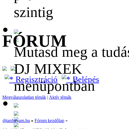
szintig
FÓRUM
Mutasd meg a tudá
DJ MIXEK
Regisztráció
Belépés
menüpontban
Megválaszolatlan témák
|
Aktív témák
djtanfolyam.hu
»
Fórum kezdőlap
»