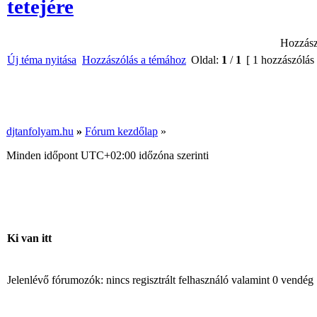
tetejére
Hozzász
Új téma nyitása
Hozzászólás a témához
Oldal:
1
/
1
[ 1 hozzászólás
djtanfolyam.hu
»
Fórum kezdőlap
»
Minden időpont
UTC+02:00
időzóna szerinti
Ki van itt
Jelenlévő fórumozók: nincs regisztrált felhasználó valamint 0 vendég