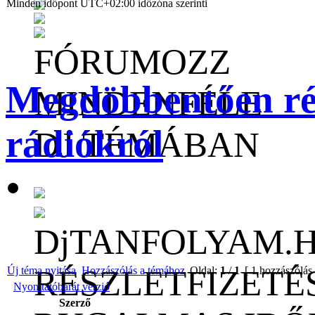
Minden időpont
UTC+02:00
időzóna szerinti
FÓRUMOZZ
Megdöbbentően rés
MINDENFÉLE
rádiókról
DJ TÉMÁBAN
DjTANFOLYAM.
RÉSZLETFIZETÉ
Új téma nyitása
Hozzászólás a témához
Oldal:
1
/
1
[ 1 hozzászólás
Nyomtatóbarát verzió
Szerző