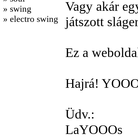
Vagy akár egy 
» swing
» electro swing
játszott sláge
Ez a weboldal
Hajrá! YOOO 
Üdv.:
LaYOOOs