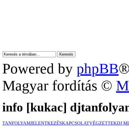
Powered by
phpBB
®
Magyar fordítás ©
M
info [kukac] djtanfolya
TANFOLYAM
JELENTKEZÉS
KAPCSOLAT
VÉGZETTEK
DJ M