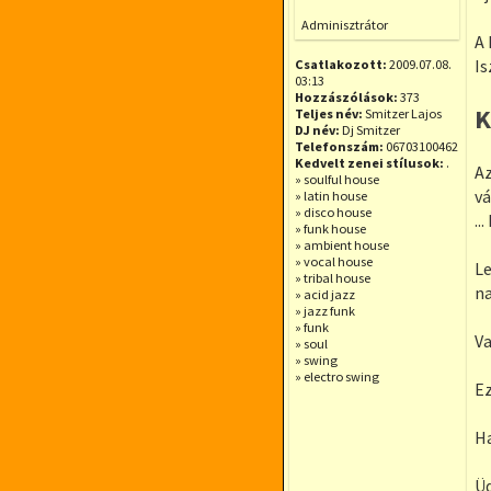
Offline
Adminisztrátor
A 
Is
Csatlakozott:
2009.07.08.
03:13
Hozzászólások:
373
K
Teljes név:
Smitzer Lajos
DJ név:
Dj Smitzer
Telefonszám:
06703100462
Kedvelt zenei stílusok:
.
Az
» soulful house
vá
» latin house
» disco house
..
» funk house
» ambient house
» vocal house
Le
» tribal house
na
» acid jazz
» jazz funk
» funk
Va
» soul
» swing
» electro swing
Ez
Ha
Üd