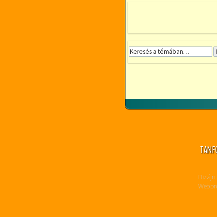
TANF
Dizájn:
Webpro