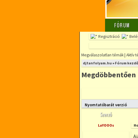
FÓRUM
Regisztráció
Belé
Megválaszolatlan témák
|
Aktív 
djtanfolyam.hu
»
Fórum kezdő
Megdöbbentően ré
Új téma nyitása
Nyomtatóbarát verzió
Szerző
LaYOOOs
Ho
Aj