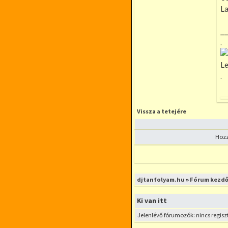
L
_
.
Le
.
Vissza a tetejére
Hozz
Új téma nyitása
djtanfolyam.hu
»
Fórum kezdő
Ki van itt
Jelenlévő fórumozók: nincs regisz