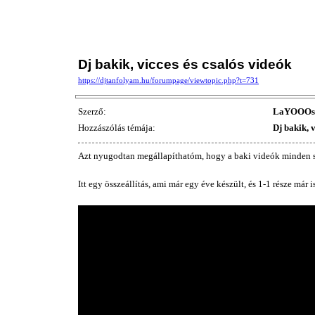
Dj bakik, vicces és csalós videók
https://djtanfolyam.hu/forumpage/viewtopic.php?t=731
Szerző:
LaYOOOs
Hozzászólás témája:
Dj bakik, v
Azt nyugodtan megállapíthatóm, hogy a baki videók minden s
Itt egy összeállítás, ami már egy éve készült, és 1-1 része már