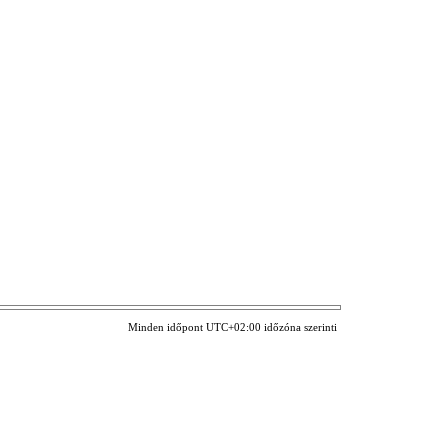
Minden időpont
UTC+02:00
időzóna szerinti