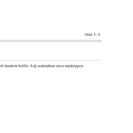
Oldal:
1
/
1
b darabok belőle. A dj szakmában sincs másképpen.