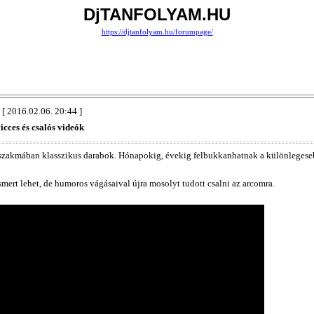
DjTANFOLYAM.HU
https://djtanfolyam.hu/forumpage/
[ 2016.02.06. 20:44 ]
icces és csalós videók
zakmában klasszikus darabok. Hónapokig, évekig felbukkanhatnak a különlegeseb
 ismert lehet, de humoros vágásaival újra mosolyt tudott csalni az arcomra.