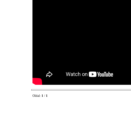
Oldal:
1
/
1