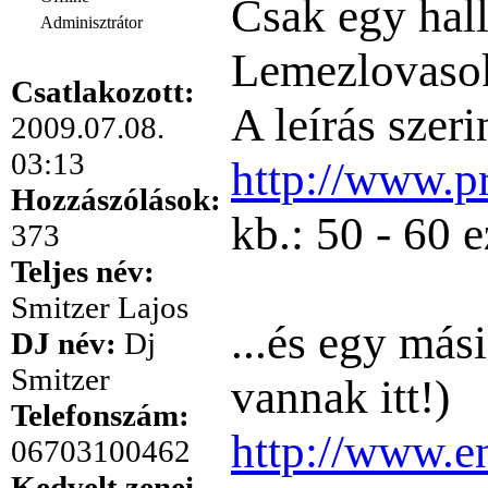
Csak egy hall
Adminisztrátor
Lemezlovasokn
Csatlakozott:
A leírás szer
2009.07.08.
03:13
http://www.p
Hozzászólások:
kb.: 50 - 60 e
373
Teljes név:
Smitzer Lajos
...és egy más
DJ név:
Dj
Smitzer
vannak itt!)
Telefonszám:
http://www.en
06703100462
Kedvelt zenei