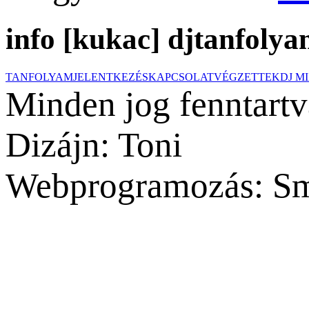
info [kukac] djtanfolya
TANFOLYAM
JELENTKEZÉS
KAPCSOLAT
VÉGZETTEK
DJ M
Minden jog fenntartv
Dizájn: Toni
Webprogramozás: Sm