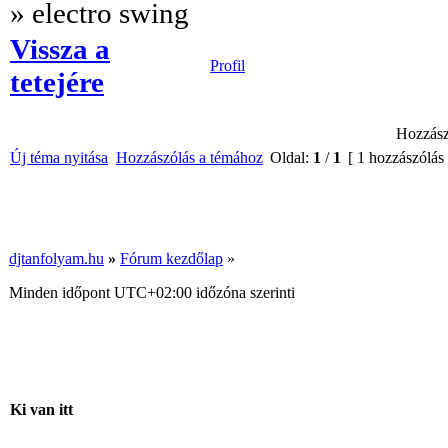
» electro swing
Vissza a
Profil
tetejére
Hozzász
Új téma nyitása
Hozzászólás a témához
Oldal:
1
/
1
[ 1 hozzászólás
djtanfolyam.hu
»
Fórum kezdőlap
»
Minden időpont
UTC+02:00
időzóna szerinti
Ki van itt