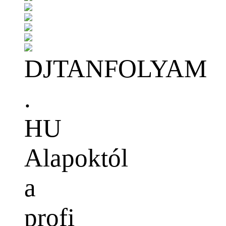
DJTANFOLYAM
.
HU
Alapoktól
a
profi