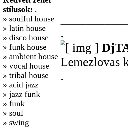
stílusok:
.
__________
» soulful house
» latin house
.
» disco house
DjT
» funk house
» ambient house
Lemezlovas ké
» vocal house
.
» tribal house
» acid jazz
» jazz funk
» funk
» soul
» swing