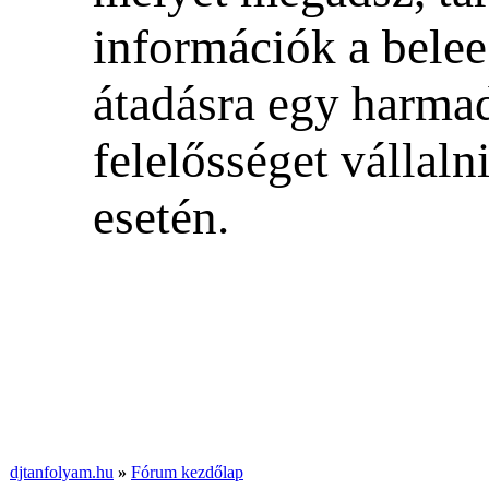
információk a bele
átadásra egy harmad
felelősséget vállal
esetén.
djtanfolyam.hu
»
Fórum kezdőlap