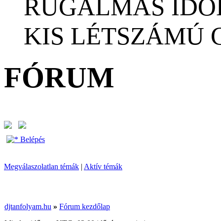
RUGALMAS IDŐ
KIS LÉTSZÁMÚ
FÓRUM
Belépés
Megválaszolatlan témák
|
Aktív témák
djtanfolyam.hu
»
Fórum kezdőlap