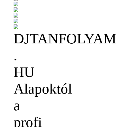
DJTANFOLYAM
.
HU
Alapoktól
a
profi