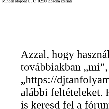
Minden időpont
UTC+02:00
időzóna szerinti
Azzal, hogy hasz
továbbiakban „mi
„https://djtanfolya
alábbi feltételeket.
is keresd fel a fóru