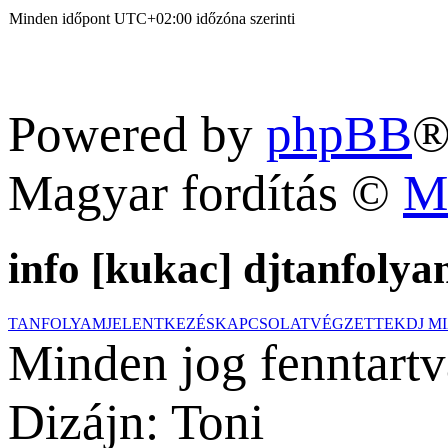
Minden időpont
UTC+02:00
időzóna szerinti
Powered by
phpBB
®
Magyar fordítás ©
M
info [kukac] djtanfolya
TANFOLYAM
JELENTKEZÉS
KAPCSOLAT
VÉGZETTEK
DJ M
Minden jog fenntartv
Dizájn: Toni