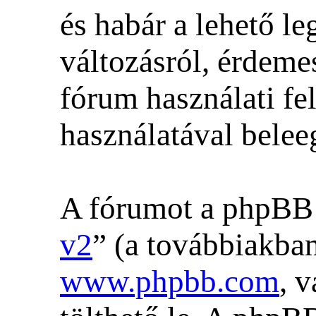
és habár a lehető l
változásról, érdemes
fórum használati fe
használatával beleeg
A fórumot a phpBB h
v2
” (a továbbiakban
www.phpbb.com
, 