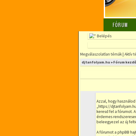
FÓRUM
Belépés
Megválaszolatlan témák
|
Aktív 
djtanfolyam.hu
»
Fórum kezdő
Azzal, hogy használod
„https://djtanfolyam.h
keresd fel a fórumot. 
érdemes rendszeresen á
beleegyezel az új felt
A fórumot a phpBB hajt