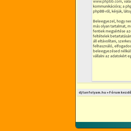
www.phpbb.com
, val
kommunikációra; a phpB
phpBB-ről, kérjük, lá
Beleegyezel, hogy nem 
más olyan tartalmat, m
fentiek megsértése azon
feltételek betartatásá
áll eltávolítani, szerk
felhasználó, elfogadod
beleegyezésed nélkül 
vállalni az adatokért 
djtanfolyam.hu
»
Fórum kezdő