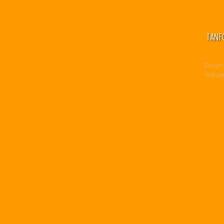
TANF
Dizájn:
Webpro