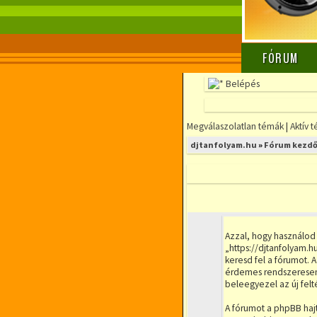
FÓRUM
Belépés
Megválaszolatlan témák
|
Aktív 
djtanfolyam.hu
»
Fórum kezdő
Azzal, hogy használod
„https://djtanfolyam.h
keresd fel a fórumot. 
érdemes rendszeresen á
beleegyezel az új felt
A fórumot a phpBB hajt