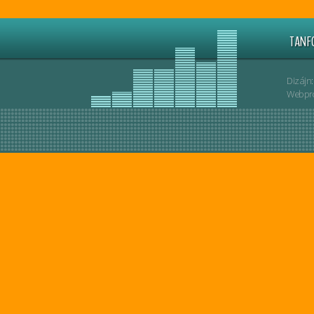
TANF
Dizájn:
Webpro