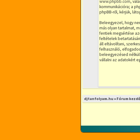
www.phpbb.com
, val
kommunikációra; a phpB
phpBB-ről, kérjük, lá
Beleegyezel, hogy nem 
más olyan tartalmat, m
fentiek megsértése azon
feltételek betartatásá
áll eltávolítani, szerk
felhasználó, elfogadod
beleegyezésed nélkül 
vállalni az adatokért 
djtanfolyam.hu
»
Fórum kezdő