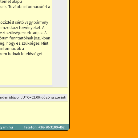
nternet alapú
ünk. További információért a
özízlést sértő vagy bármely
nemzetközi törvényeket. A
ezt szükségesnek tartjuk. A
fórum fenntartóinak jogukban
meg, hogy ez szükséges. Mint
 információk a
nem tudnak felelősséget
inden időpont
UTC+02:00
időzóna szerinti
lyam.hu
Telefon: +36-70-3100-462