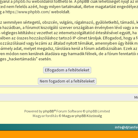
gyarul a
phpbb.hu
weboldalról tölthető le. A phpBB csak lehetőséget nyújt az i
d nem felelős azért, hogy milyen tartalmakat, illetve magatartást engedélyez
g a
https://www.phpbb.com/
weboldalt.
semmilyen sértegető, obszcén, vulgáris, rágalmazó, gyűlöletkeltő, támadó, k
i a hazádban, a fórumot kiszolgáló szerver országában érvényben lévő vagy a 
végleges kitiltáshoz vezethet az internetszolgáltatód értesítésével együtt, ha 
kében az összes hozzászóláshoz tartozó IP-címet tároljuk. Elfogadod, hogy a 
a hozzászólásaid vagy lezárni az általad nyitott témákat, amennyiben úgy ítélik 
ármely adat, melyet megadsz, tárolásra kerül a fórum adatbázisában. Ezek az
n módon nem kerülnek átadásra egy harmadik félnek, de a fórum fenntartói 
leges „hackertámadás” esetén.
M
Powered by
phpBB
® Forum Software © phpBB Limited
Magyar fordítás ©
Magyar phpBB Közösség
info@djtanfo