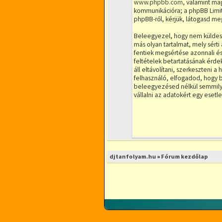
www.phpbb.com
, valamint ma
kommunikációra; a phpBB Limite
phpBB-ről, kérjük, látogasd me
Beleegyezel, hogy nem küldesz 
más olyan tartalmat, mely sért
fentiek megsértése azonnali és 
feltételek betartatásának érde
áll eltávolítani, szerkeszteni 
felhasználó, elfogadod, hogy b
beleegyezésed nélkül semmilye
vállalni az adatokért egy eset
djtanfolyam.hu
»
Fórum kezdőlap