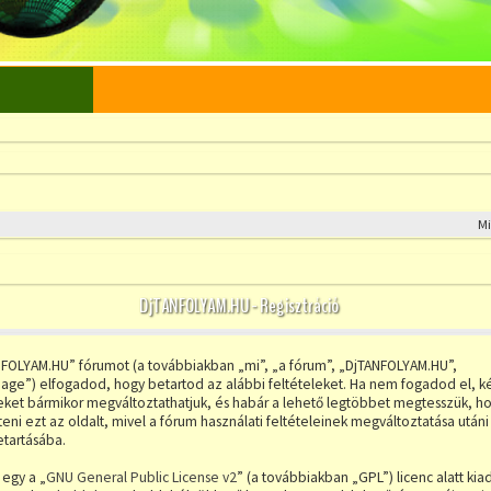
M
DjTANFOLYAM.HU - Regisztráció
NFOLYAM.HU” fórumot (a továbbiakban „mi”, „a fórum”, „DjTANFOLYAM.HU”,
age”) elfogadod, hogy betartod az alábbi feltételeket. Ha nem fogadod el, kérj
leket bármikor megváltoztathatjuk, és habár a lehető legtöbbet megtesszük, hog
ni ezt az oldalt, mivel a fórum használati feltételeinek megváltoztatása utáni
etartásába.
 egy a „
GNU General Public License v2
” (a továbbiakban „GPL”) licenc alatt kia