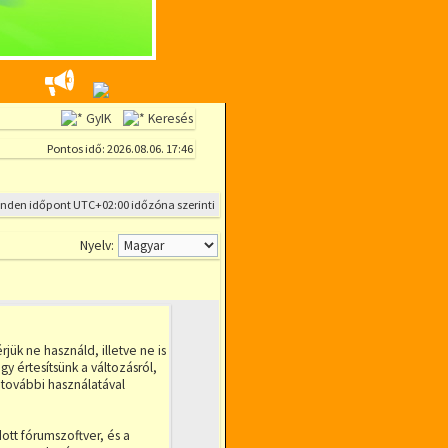
GyIK
Keresés
Pontos idő: 2026.08.06. 17:46
inden időpont
UTC+02:00
időzóna szerinti
Nyelv:
ük ne használd, illetve ne is
y értesítsünk a változásról,
 további használatával
dott fórumszoftver, és a