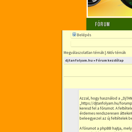
FÓRUM
Belépés
Megválaszolatlan témák
|
Aktív témák
djtanfolyam.hu
»
Fórum kezdőlap
Azzal, hogy használod a „DjTA
„https://djtanfolyam.hu/forump
keresd fel a fórumot. A feltéte
érdemes rendszeresen áttekinte
beleegyezel az új feltételek b
A fórumot a phpBB hajtja, mely