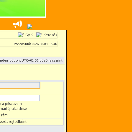
GyIK
Keresés
Pontos idő: 2026.08.08. 15:46
inden időpont
UTC+02:00
időzóna szerinti
m a jelszavam
-mail újraküldése
 rám
ezés rejtettként