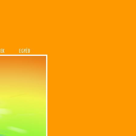
XEK
EGYÉB
DJTANFOLYAM
.
HU
Alapoktól
a
profi
szintig