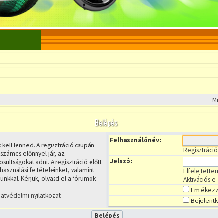
M
Belépés
Felhasználónév:
 kell lenned. A regisztráció csupán
Regisztráció
zámos előnnyel jár, az
Jelszó:
sultságokat adni. A regisztráció előtt
asználási feltételeinket, valamint
Elfelejtette
nkkal. Kérjük, olvasd el a fórumok
Aktivációs e
Emlékezz
atvédelmi nyilatkozat
Bejelentk