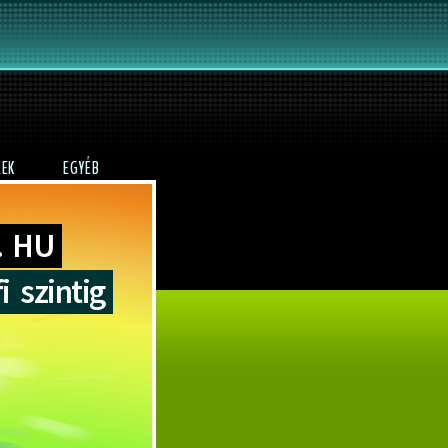
XEK
EGYÉB
.
HU
fi
szintig