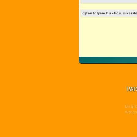
djtanfolyam.hu
»
Fórum kezdő
TANF
Dizájn:
Webpro