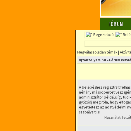
FÓRUM
Regisztráció
Belé
Megválaszolatlan témák
|
Aktív 
djtanfolyam.hu
»
Fórum kezdő
A belépéshez regisztrált felhas
néhány másodpercet vesz igény
adminisztrátor például így tud k
győződj meg róla, hogy elfogad
egyetértesz az adatvédelmi nyi
szabályait is!
Használati felté