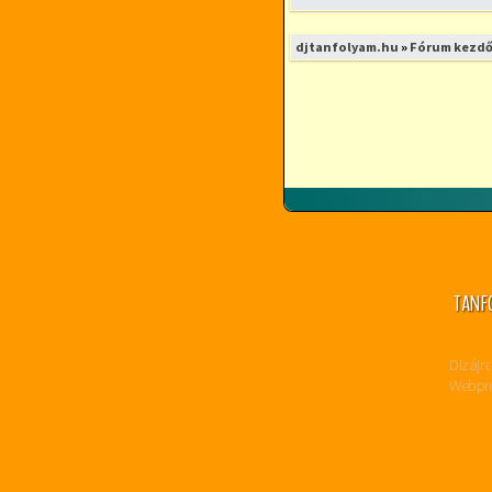
djtanfolyam.hu
»
Fórum kezdő
TANF
Dizájn:
Webpro