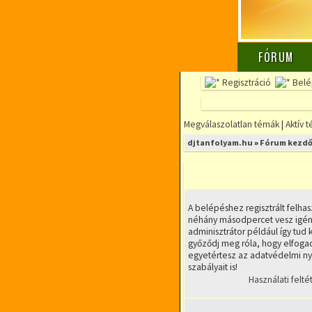
FÓRUM
Regisztráció
Belé
Megválaszolatlan témák
|
Aktív 
djtanfolyam.hu
»
Fórum kezdő
A belépéshez regisztrált felhas
néhány másodpercet vesz igény
adminisztrátor például így tud k
győződj meg róla, hogy elfogad
egyetértesz az adatvédelmi nyi
szabályait is!
Használati felté