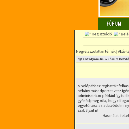
FÓRUM
Regisztráció
Belé
Megválaszolatlan témák
|
Aktív 
djtanfolyam.hu
»
Fórum kezdő
A belépéshez regisztrált felhas
néhány másodpercet vesz igény
adminisztrátor például így tud k
győződj meg róla, hogy elfogad
egyetértesz az adatvédelmi nyi
szabályait is!
Használati felté