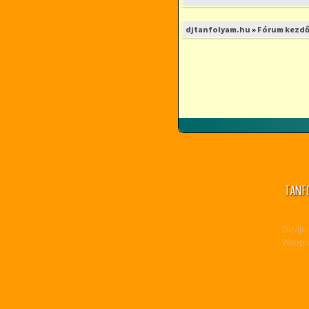
djtanfolyam.hu
»
Fórum kezdő
TANF
Dizájn:
Webpro