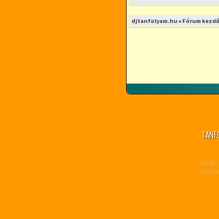
djtanfolyam.hu
»
Fórum kezdő
TANF
Dizájn:
Webpro