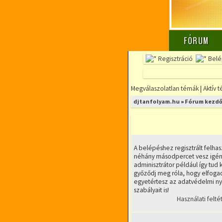
FÓRUM
Regisztráció
Belé
Megválaszolatlan témák
|
Aktív 
djtanfolyam.hu
»
Fórum kezdő
A belépéshez regisztrált felhas
néhány másodpercet vesz igény
adminisztrátor például így tud k
győződj meg róla, hogy elfogad
egyetértesz az adatvédelmi nyi
szabályait is!
Használati felté