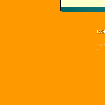
TANF
Dizájn:
Webpro