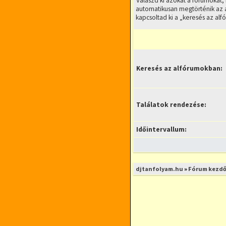
Válaszd ki azokat a fórumokat,
automatikusan megtörténik az 
kapcsoltad ki a „keresés az alf
Keresés az alfórumokban:
Találatok rendezése:
Időintervallum:
djtanfolyam.hu
»
Fórum kezdő