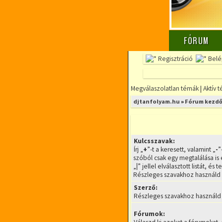
FÓRUM
Regisztráció
Belé
Megválaszolatlan témák
|
Aktív 
djtanfolyam.hu
»
Fórum kezdő
Kulcsszavak:
Írj „
+
”-t a keresett, valamint „
-
”
szóból csak egy megtalálása is 
„
|
” jellel elválasztott listát, é
Részleges szavakhoz használd a
Szerző:
Részleges szavakhoz használd a
Fórumok: