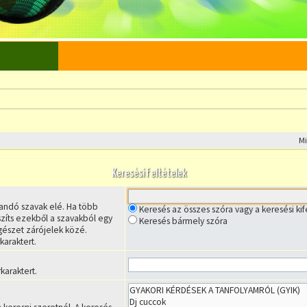
M
Keresési feltételek
árandó szavak elé. Ha több
Keresés az összes szóra vagy a keresési ki
szíts ezekből a szavakból egy
Keresés bármely szóra
 egészet zárójelek közé.
karaktert.
karaktert.