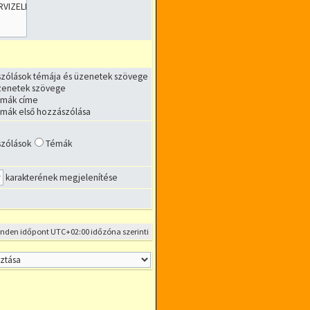
zólások témája és üzenetek szövege
zenetek szövege
émák címe
émák első hozzászólása
zólások
Témák
karakterének megjelenítése
inden időpont
UTC+02:00
időzóna szerinti