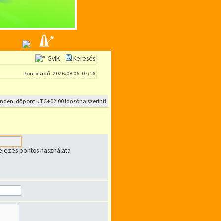
GyIK
Keresés
Pontos idő: 2026.08.06. 07:16
inden időpont
UTC+02:00
időzóna szerinti
fejezés pontos használata