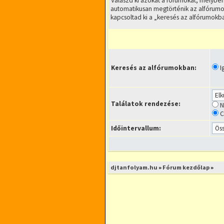
Válaszd ki azokat a fórumokat, melyben
automatikusan megtörténik az alfórumo
kapcsoltad ki a „keresés az alfórumokba
Keresés az alfórumokban:
I
Találatok rendezése:
N
C
Időintervallum:
djtanfolyam.hu
»
Fórum kezdőlap
»