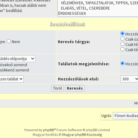
 keresni szeretnél. A keresés
kban is, hacsak alább nem
n” beállítást.
Keresési beállítások
Hozzás
Csak ü
gen
Nem
Keresés tárgya:
Csak t
Csak t
Találatok megjelenítése:
Hozzás
övekvő sorrend
sökkenő sorrend
Hozzászólások első:
M
Ugrás:
Powered by
phpBB
® Forum Software © phpBB Limited
Magyar fordítás ©
Magyar phpBB Közösség