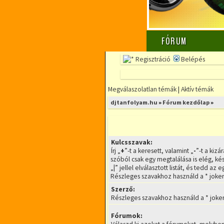
FÓRUM
Regisztráció
Belépés
Megválaszolatlan témák
|
Aktív témák
djtanfolyam.hu
»
Fórum kezdőlap
»
Kulcsszavak:
Írj „
+
”-t a keresett, valamint „
-
”-t a kiz
szóból csak egy megtalálása is elég, ké
„
|
” jellel elválasztott listát, és tedd az
Részleges szavakhoz használd a * joker
Szerző:
Részleges szavakhoz használd a * joker
Fórumok: