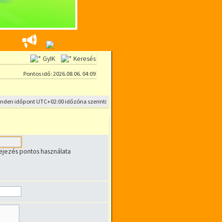
GyIK
Keresés
Pontos idő: 2026.08.06. 04:09
inden időpont
UTC+02:00
időzóna szerinti
fejezés pontos használata