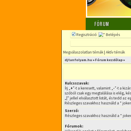
FÓRUM
Regisztráció
Belépés
Megválaszolatlan témák
|
Aktív témák
djtanfolyam.hu
»
Fórum kezdőlap
»
Kulcsszavak:
Írj „
+
”-t a keresett, valamint „
-
”-t a kiz
szóból csak egy megtalálása is elég, ké
„
|
” jellel elválasztott listát, és tedd az
Részleges szavakhoz használd a * joker
Szerző:
Részleges szavakhoz használd a * joker
Fórumok: