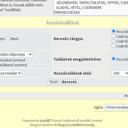
 keresni szeretnél. A keresés
kban is, hacsak alább nem
n” beállítást.
Keresési beállítások
Hozzás
Csak ü
gen
Nem
Keresés tárgya:
Csak t
Csak t
Találatok megjelenítése:
Hozzás
övekvő sorrend
sökkenő sorrend
Hozzászólások első:
M
Ugrás:
Powered by
phpBB
® Forum Software © phpBB Limited
Magyar fordítás ©
Magyar phpBB Közösség