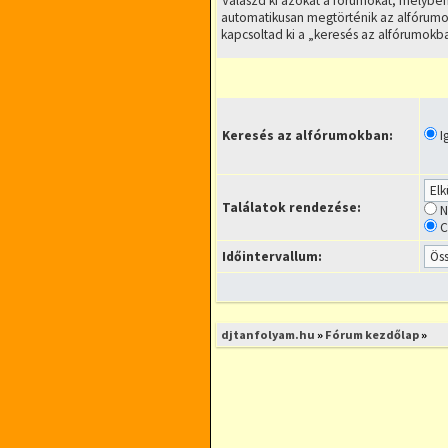
Válaszd ki azokat a fórumokat, melyben
automatikusan megtörténik az alfórumo
kapcsoltad ki a „keresés az alfórumokba
Keresés az alfórumokban:
I
Találatok rendezése:
N
C
Időintervallum:
djtanfolyam.hu
»
Fórum kezdőlap
»