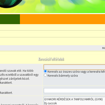
M
Keresési feltételek
árandó szavak elé. Ha több
Keresés az összes szóra vagy a keresési ki
szíts ezekből a szavakból egy
Keresés bármely szóra
 egészet zárójelek közé.
karaktert.
karaktert.