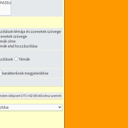
zólások témája és üzenetek szövege
zenetek szövege
émák címe
émák első hozzászólása
zólások
Témák
karakterének megjelenítése
inden időpont
UTC+02:00
időzóna szerinti