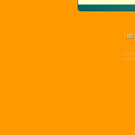
TANF
Dizájn:
Webpro