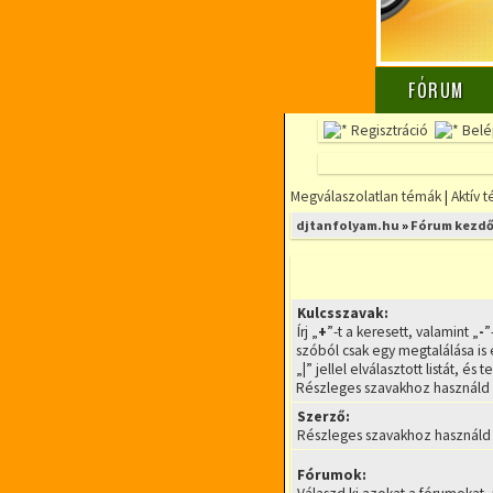
FÓRUM
Regisztráció
Belé
Megválaszolatlan témák
|
Aktív 
djtanfolyam.hu
»
Fórum kezdő
Kulcsszavak:
Írj „
+
”-t a keresett, valamint „
-
”
szóból csak egy megtalálása is 
„
|
” jellel elválasztott listát, é
Részleges szavakhoz használd a
Szerző:
Részleges szavakhoz használd a
Fórumok: