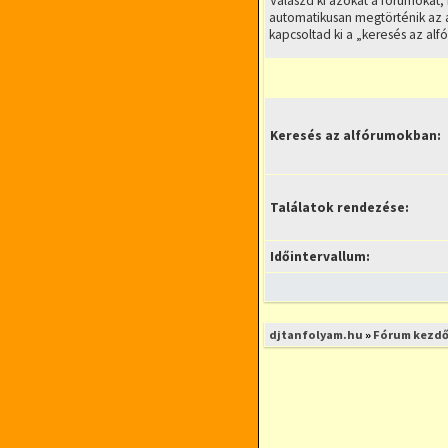
Válaszd ki azokat a fórumokat,
automatikusan megtörténik az 
kapcsoltad ki a „keresés az alf
Keresés az alfórumokban:
Találatok rendezése:
Időintervallum:
djtanfolyam.hu
»
Fórum kezdő