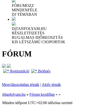
FÓRUMOZZ
MINDENFÉLE
DJ TÉMÁBAN
DjTANFOLYAM.HU
RÉSZLETFIZETÉS
RUGALMAS IDŐBEOSZTÁS
KIS LÉTSZÁMÚ CSOPORTOK
FÓRUM
Regisztráció
Belépés
Megválaszolatlan témák
|
Aktív témák
djtanfolyam.hu
»
Fórum kezdőlap
»
»
Minden időpont
UTC+02:00
időzóna szerinti