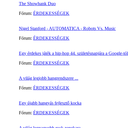
The Showhank Duo
Fórum:
ÉRDEKESSÉGEK
Nigel Stanford - AUTOMATICA - Robots Vs. Music
Fórum:
ÉRDEKESSÉGEK
Egy érdekes játék a hip-hop 44. születésnapjára a Google-tól
Fórum:
ÉRDEKESSÉGEK
A világ legjobb hangrendszere ...
Fórum:
ÉRDEKESSÉGEK
Egy újabb hangyás fejlesztő kocka
Fórum:
ÉRDEKESSÉGEK
A világ legnagyobb rock zenekara