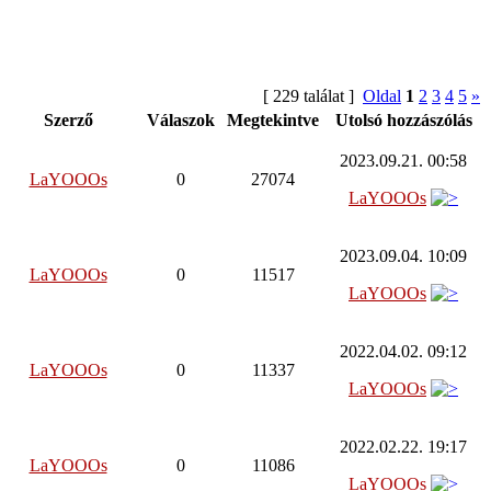
[ 229 találat ]
Oldal
1
2
3
4
5
»
Szerző
Válaszok
Megtekintve
Utolsó hozzászólás
2023.09.21. 00:58
LaYOOOs
0
27074
LaYOOOs
2023.09.04. 10:09
LaYOOOs
0
11517
LaYOOOs
2022.04.02. 09:12
LaYOOOs
0
11337
LaYOOOs
2022.02.22. 19:17
LaYOOOs
0
11086
LaYOOOs