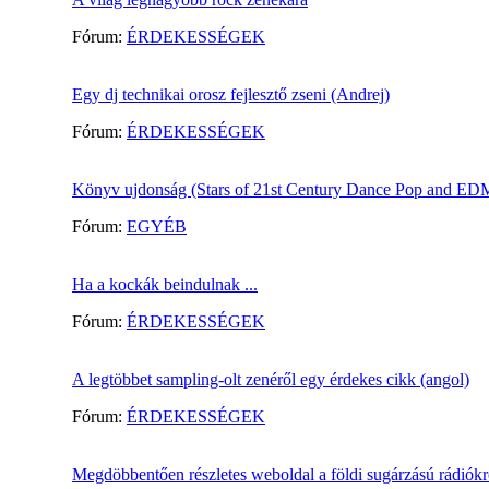
Fórum:
ÉRDEKESSÉGEK
Egy dj technikai orosz fejlesztő zseni (Andrej)
Fórum:
ÉRDEKESSÉGEK
Könyv ujdonság (Stars of 21st Century Dance Pop and ED
Fórum:
EGYÉB
Ha a kockák beindulnak ...
Fórum:
ÉRDEKESSÉGEK
A legtöbbet sampling-olt zenéről egy érdekes cikk (angol)
Fórum:
ÉRDEKESSÉGEK
Megdöbbentően részletes weboldal a földi sugárzású rádiókr