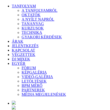
TANFOLYAM
A TANFOLYAMRÓL
OKTATÓK
A NYÍLT NAPRÓL
TANANYAG
KURZUSOK
TECHNIKA
GYAKORI KÉRDÉSEK
ÁRAK
JELENTKEZÉS
KAPCSOLAT
VÉGZETTEK
DJ MIXEK
EGYÉB
FÓRUM
KÉPGALÉRIA
VIDEÓ-GALÉRIA
LETÖLTÉSEK
BPM MÉRŐ
PARTNEREK
MÉDIA MEGJELENÉSEK