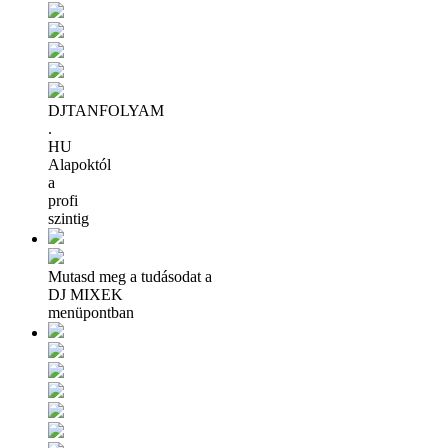
DJTANFOLYAM
.
HU
Alapoktól
a
profi
szintig
Mutasd meg a tudásodat a
DJ MIXEK
menüpontban