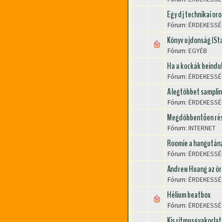
Egy dj technikai oro
Fórum:
ÉRDEKESSÉ
Könyv ujdonság (St
Fórum:
EGYÉB
Ha a kockák beinduln
Fórum:
ÉRDEKESSÉ
A legtöbbet samplin
Fórum:
ÉRDEKESSÉ
Megdöbbentően rész
Fórum:
INTERNET
Roomie a hangutánz
Fórum:
ÉRDEKESSÉ
Andrew Huang az örül
Fórum:
ÉRDEKESSÉ
Hélium beatbox
Fórum:
ÉRDEKESSÉ
Kis ritmusgyakorlat