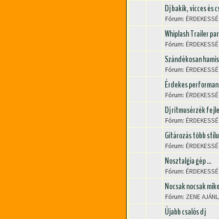
Dj bakik, vicces és 
Fórum:
ÉRDEKESSÉ
Whiplash Trailer pa
Fórum:
ÉRDEKESSÉ
Szándékosan hamis a
Fórum:
ÉRDEKESSÉ
Érdekes performansz
Fórum:
ÉRDEKESSÉ
Dj ritmusérzék fejl
Fórum:
ÉRDEKESSÉ
Gitározás több stíl
Fórum:
ÉRDEKESSÉ
Nosztalgia gép ...
Fórum:
ÉRDEKESSÉ
Nocsak nocsak miket
Fórum:
ZENE AJÁN
Újabb csalós dj