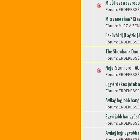
Miből lesz a cserebo
Fórum:
ÉRDEKESSÉ
Mi a zene címe? Ki 
Fórum:
MI EZ A ZEN
Esküvői dj (Lagzidj.
Fórum:
ÉRDEKESSÉ
The Showhank Duo
Fórum:
ÉRDEKESSÉ
Nigel Stanford - A
Fórum:
ÉRDEKESSÉ
Egy érdekes játék a
Fórum:
ÉRDEKESSÉ
A világ legjobb hang
Fórum:
ÉRDEKESSÉ
Egy újabb hangyás 
Fórum:
ÉRDEKESSÉ
A világ legnagyobb 
Fórum:
ÉRDEKESSÉ