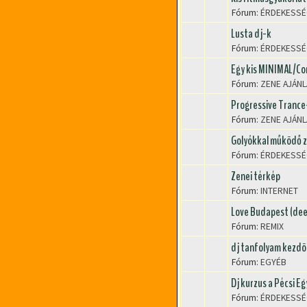
Fórum:
ÉRDEKESSÉ
Lusta dj-k
Fórum:
ÉRDEKESSÉ
Egy kis MINIMAL/Co
Fórum:
ZENE AJÁN
Progressive Trance
Fórum:
ZENE AJÁN
Golyókkal működő 
Fórum:
ÉRDEKESSÉ
Zenei térkép
Fórum:
INTERNET
Love Budapest (dee
Fórum:
REMIX
dj tanfolyam kezd
Fórum:
EGYÉB
Dj kurzus a Pécsi 
Fórum:
ÉRDEKESSÉ