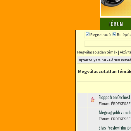
FÓRUM
Regisztráció
Belépés
Megválaszolatlan témák
|
Aktív 
djtanfolyam.hu
»
Fórum kezdő
Megválaszolatlan témá
Floppotron Orchestr
Fórum:
ÉRDEKESSÉ
A legnagyobb zenel
Fórum:
ÉRDEKESSÉ
Elvis Presley film jö