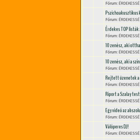
Fórum:
ÉRDEKESSÉ
Pszichoakusztikus 
Fórum:
ÉRDEKESSÉ
Érdekes TOP listák
Fórum:
ÉRDEKESSÉ
10 zenész, aki ottha
Fórum:
ÉRDEKESSÉ
10 zenész, aki a sz
Fórum:
ÉRDEKESSÉ
Rejtett üzenetek a
Fórum:
ÉRDEKESSÉ
Riport a Szalay tes
Fórum:
ÉRDEKESSÉ
Egy videó az abszolu
Fórum:
ÉRDEKESSÉ
Válóperes DJ!
Fórum:
ÉRDEKESSÉ