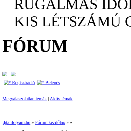
RUGALMAS IDŐ
KIS LÉTSZÁMÚ
FÓRUM
Regisztráció
Belépés
Megválaszolatlan témák
|
Aktív témák
djtanfolyam.hu
»
Fórum kezdőlap
»
»