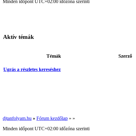
Minden időpont
UTC+02:00
időzóna szerinti
Aktív témák
Témák
Szerző
Ugrás a részletes kereséshez
djtanfolyam.hu
»
Fórum kezdőlap
»
»
Minden időpont
UTC+02:00
időzóna szerinti