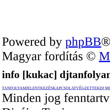
Powered by
phpBB
®
Magyar fordítás ©
M
info [kukac] djtanfolya
TANFOLYAM
JELENTKEZÉS
KAPCSOLAT
VÉGZETTEK
DJ M
Minden jog fenntartv