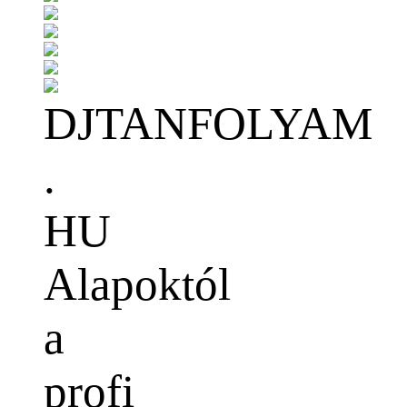
DJTANFOLYAM
.
HU
Alapoktól
a
profi