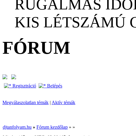
RUGALMAS IDŐ
KIS LÉTSZÁMÚ
FÓRUM
Regisztráció
Belépés
Megválaszolatlan témák
|
Aktív témák
djtanfolyam.hu
»
Fórum kezdőlap
»
»