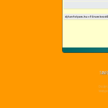
djtanfolyam.hu
»
Fórum kezdő
TANF
Dizájn:
Webpro