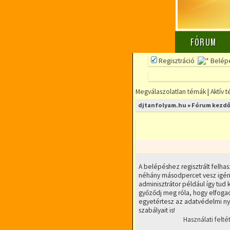
FÓRUM
Regisztráció
Belép
Megválaszolatlan témák
|
Aktív 
djtanfolyam.hu
»
Fórum kezdő
A belépéshez regisztrált felhas
néhány másodpercet vesz igény
adminisztrátor például így tud k
győződj meg róla, hogy elfogad
egyetértesz az adatvédelmi nyi
szabályait is!
Használati felté