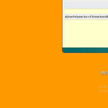
djtanfolyam.hu
»
Fórum kezdő
TANF
Dizájn:
Webpro