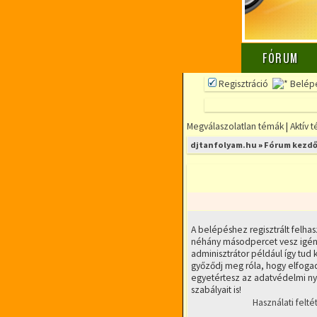
FÓRUM
Regisztráció
Belép
Megválaszolatlan témák
|
Aktív 
djtanfolyam.hu
»
Fórum kezdő
A belépéshez regisztrált felhas
néhány másodpercet vesz igény
adminisztrátor például így tud k
győződj meg róla, hogy elfogad
egyetértesz az adatvédelmi nyi
szabályait is!
Használati felté