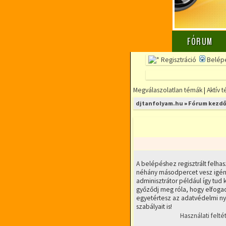
FÓRUM
Regisztráció
Belép
Megválaszolatlan témák
|
Aktív 
djtanfolyam.hu
»
Fórum kezdő
A belépéshez regisztrált felhas
néhány másodpercet vesz igény
adminisztrátor például így tud k
győződj meg róla, hogy elfogad
egyetértesz az adatvédelmi nyi
szabályait is!
Használati felté