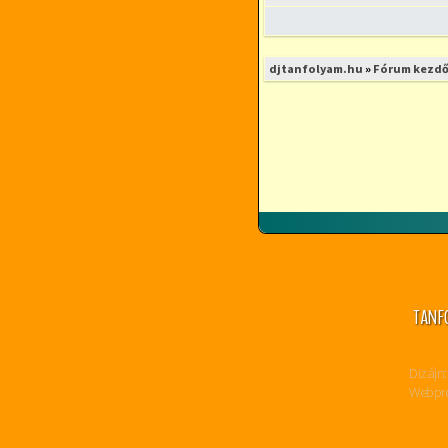
djtanfolyam.hu
»
Fórum kezdő
TANF
Dizájn:
Webpro