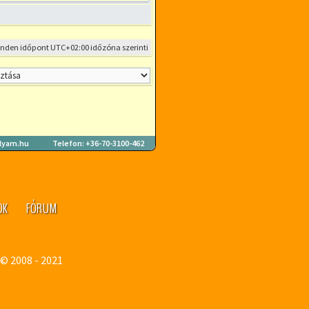
inden időpont
UTC+02:00
időzóna szerinti
lyam.hu
Telefon: +36-70-3100-462
OK
FÓRUM
U
© 2008 - 2021