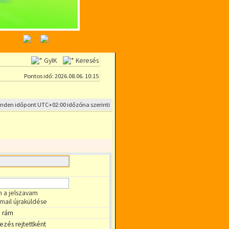
GyIK
Keresés
Pontos idő: 2026.08.06. 10:15
inden időpont
UTC+02:00
időzóna szerinti
m a jelszavam
-mail újraküldése
 rám
ezés rejtettként