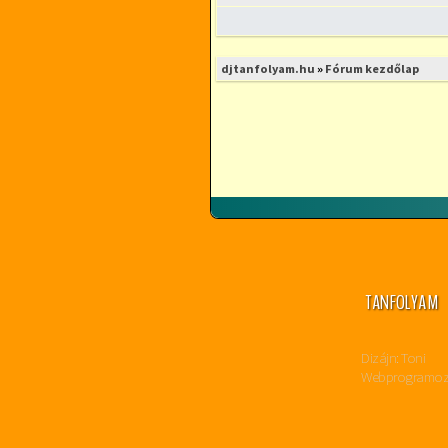
djtanfolyam.hu
»
Fórum kezdőlap
TANFOLYAM
Dizájn: Toni
Webprogramozás