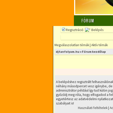
FÓRUM
Regisztráció
Belépés
Megválaszolatlan témák
|
Aktív témák
djtanfolyam.hu
»
Fórum kezdőlap
A belépéshez regisztrált felhasználónak
néhány másodpercet vesz igénybe, de s
adminisztrátor például így tud külön jogo
győződj meg róla, hogy elfogadod a felh
egyetértesz az adatvédelmi nyilatkozatu
szabályait is!
Használati feltételek
|
Ad