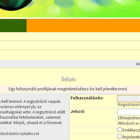
M
Belépés
Egy felhasználó profiljának megtekintéséhez be kell jelentkezned.
Felhasználónév:
 kell lenned. A regisztráció csupán
Regisztráció
zámos előnnyel jár, az
Jelszó:
sultságokat adni. A regisztráció előtt
asználási feltételeinket, valamint
Elfelejtette
nkkal. Kérjük, olvasd el a fórumok
Aktivációs e
Emlékezz
atvédelmi nyilatkozat
Bejelentk