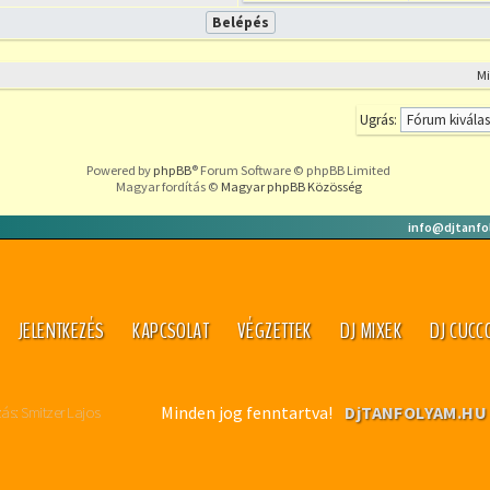
M
Ugrás:
Powered by
phpBB
® Forum Software © phpBB Limited
Magyar fordítás ©
Magyar phpBB Közösség
info@djtanfo
JELENTKEZÉS
KAPCSOLAT
VÉGZETTEK
DJ MIXEK
DJ CUCC
: Smitzer Lajos
Minden jog fenntartva!
DjTANFOLYAM.H