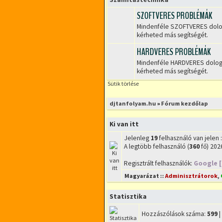
hozzászólás
SZOFTVERES PROBLÉMÁK
Mindenféle SZOFTVERES dologb
Nincs
kérheted más segítségét.
olvasatlan
hozzászólás
HARDVERES PROBLÉMÁK
Mindenféle HARDVERES dologba
Nincs
kérheted más segítségét.
olvasatlan
Sütik törlése
hozzászólás
djtanfolyam.hu
»
Fórum kezdőlap
Ki van itt
Jelenleg
19
felhasználó van jelen :
A legtöbb felhasználó (
360
fő) 2026
Regisztrált felhasználók:
Google 
Magyarázat ::
Adminisztrátorok
,
Statisztika
Hozzászólások száma:
599
|