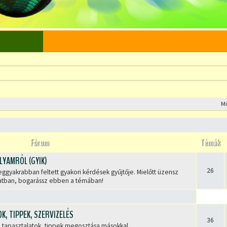
M
Fórum
Témák
LYAMRÓL (GYIK)
26
gyakrabban feltett gyakori kérdések gyűjtője. Mielőtt üzensz
atban, bogarássz ebben a témában!
K, TIPPEK, SZERVIZELÉS
36
, tapasztalatok, tippek megosztása másokkal.