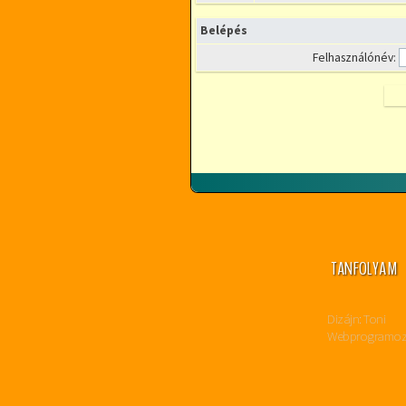
Belépés
Felhasználónév:
TANFOLYAM
Dizájn: Toni
Webprogramozás