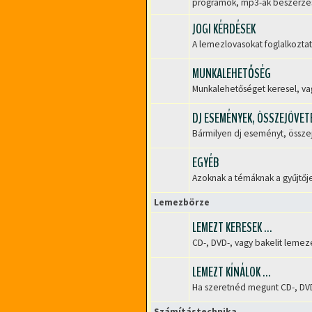
Nincs
programok, mp3-ak beszerzése 
olvasatlan
hozzászólás
JOGI KÉRDÉSEK
A lemezlovasokat foglalkoztat
Nincs
olvasatlan
hozzászólás
MUNKALEHETŐSÉG
Munkalehetőséget keresel, vag
Nincs
olvasatlan
hozzászólás
DJ ESEMÉNYEK, ÖSSZEJÖVET
Bármilyen dj eseményt, összejö
Nincs
olvasatlan
hozzászólás
EGYÉB
Azoknak a témáknak a gyűjtője
Nincs
olvasatlan
Lemezbörze
hozzászólás
LEMEZT KERESEK ...
CD-, DVD-, vagy bakelit lemez
Nincs
olvasatlan
hozzászólás
LEMEZT KÍNÁLOK ...
Ha szeretnéd megunt CD-, DVD-
Nincs
olvasatlan
Számítástechnika