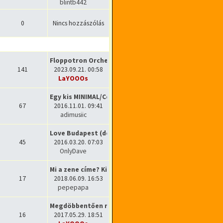
blintb442
Utolsó hozzászólás megtekintése
0
Nincs hozzászólás
Floppotron Orchestra 3.0
141
2023.09.21. 00:58
LaYOOOs
Utolsó hozzászólás megtekintése
Egy kis MINIMAL/Coronita szet…
67
2016.11.01. 09:41
adimusiic
Utolsó hozzászólás megtekintése
Love Budapest (deep house)
45
2016.03.20. 07:03
OnlyDave
Utolsó hozzászólás megtekintése
Mi a zene címe? Ki az előadó?
17
2018.06.09. 16:53
pepepapa
Utolsó hozzászólás megtekintése
Megdöbbentően részletes webol…
16
2017.05.29. 18:51