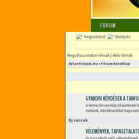
FÓRUM
Regisztráció
Belépés
Megválaszolatlan témák
|
Aktív témák
djtanfolyam.hu
»
Fórum kezdőlap
GYAKORI KÉRDÉSEK A TANFO
A lemezlovas képzésünknek leg
Lezárt
nekünk, kérdéseddel kapcsol
fórum
Dj cuccok
VÉLEMÉNYEK, TAPASZTALATO
Dj cuccokról való vélemények