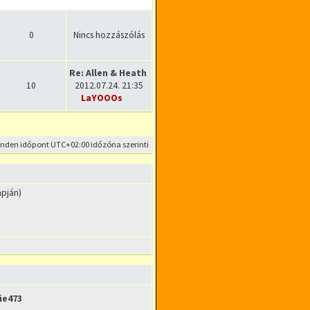
0
Nincs hozzászólás
Re: Allen & Heath Xone 3D + f…
10
2012.07.24. 21:35
LaYOOOs
Utolsó hozzászólás megtekintése
inden időpont
UTC+02:00
időzóna szerinti
apján)
ie473