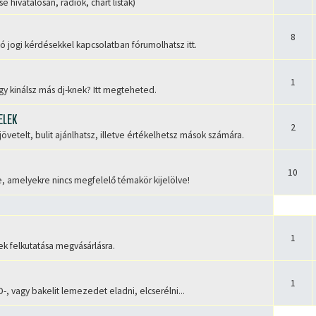
hivatalosan, rádiók, chart listák)
8
ó jogi kérdésekkel kapcsolatban fórumolhatsz itt.
1
y kinálsz más dj-knek? Itt megteheted.
ELEK
2
vetelt, bulit ajánlhatsz, illetve értékelhetsz mások számára.
10
, amelyekre nincs megfelelő témakör kijelölve!
1
ek felkutatása megvásárlásra.
1
, vagy bakelit lemezedet eladni, elcserélni...