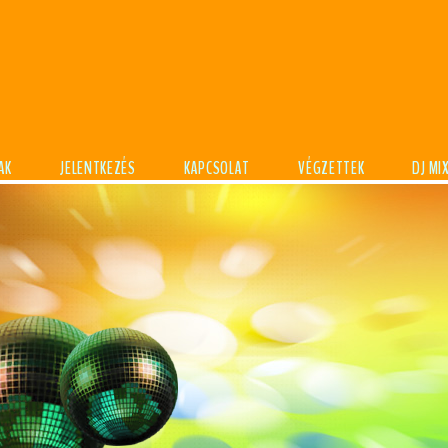
AK
JELENTKEZÉS
KAPCSOLAT
VÉGZETTEK
DJ MI
DJTANFOLYA