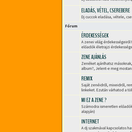
Nincs
olvasatlan
ELADÁS, VÉTEL, CSEREBERE
hozzászólás
Dj cuccok eladása, vétele, cse
Nincs
olvasatlan
Fórum
hozzászólás
ÉRDEKESSÉGEK
A zenei világ érdekességeiről 
Nincs
előadók életrajzi érdekességei
olvasatlan
hozzászólás
ZENE AJÁNLÁS
Zenéket ajánlhatsz másoknak, i
Nincs
album?, Jelent-e meg mostaná
olvasatlan
hozzászólás
REMIX
Saját zenéidről, mixeidről, re
Nincs
linkeket. Ezután várhatod a t
olvasatlan
hozzászólás
MI EZ A ZENE ?
Számodra ismeretlen előadók, 
Nincs
alapján)
olvasatlan
hozzászólás
INTERNET
A dj szakmával kapcsolatos ha