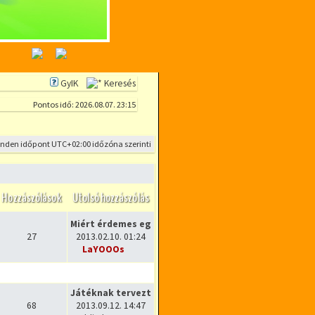
GyIK
Keresés
Pontos idő: 2026.08.07. 23:15
inden időpont
UTC+02:00
időzóna szerinti
Hozzászólások
Utolsó hozzászólás
Miért érdemes egyben kifizetn…
27
2013.02.10. 01:24
LaYOOOs
Utolsó hozzászólás megtekintése
Játéknak tervezték, de már Dj…
68
2013.09.12. 14:47