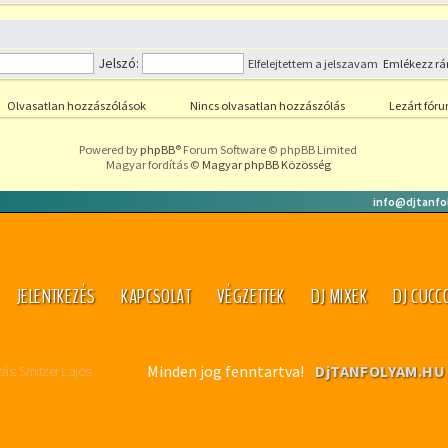
Jelszó:
Elfelejtettem a jelszavam
Emlékezz r
Olvasatlan hozzászólások
Nincs olvasatlan hozzászólás
Lezárt fór
Powered by
phpBB
® Forum Software © phpBB Limited
Magyar fordítás ©
Magyar phpBB Közösség
info@djtanfo
JELENTKEZÉS
KAPCSOLAT
VÉGZETTEK
DJ MIXEK
DJ CUCC
: Smitzer Lajos
Minden jog fenntartva!
DjTANFOLYAM.H