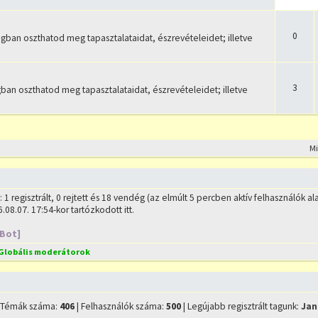
0
an oszthatod meg tapasztalataidat, észrevételeidet; illetve
3
n oszthatod meg tapasztalataidat, észrevételeidet; illetve
M
: 1 regisztrált, 0 rejtett és 18 vendég (az elmúlt 5 percben aktív felhasználók al
.08.07. 17:54-kor tartózkodott itt.
[Bot]
Globális moderátorok
 Témák száma:
406
| Felhasználók száma:
500
| Legújabb regisztrált tagunk:
Jan