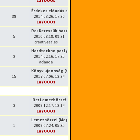
LaYOOOs
Utolsó hozzászólás megtekintése
Érdekes előadás a sampling-ről
38
2014.03.26. 17:30
LaYOOOs
Utolsó hozzászólás megtekintése
Re: Keressük hazánk első női …
5
2010.08.18. 09:31
creativesales
Utolsó hozzászólás megtekintése
Hardtechno party Magyarország…
2
2014.02.16. 17:35
adaada
Utolsó hozzászólás megtekintése
Könyv ujdonság (Stars of 21st…
15
2017.07.06. 13:34
LaYOOOs
Utolsó hozzászólás megtekintése
Re: Lemezbörze!
3
2009.12.17. 13:14
LaYOOOs
Utolsó hozzászólás megtekintése
Lemezbörze! (Megunt lemezek e…
1
2009.07.24. 05:35
LaYOOOs
Utolsó hozzászólás megtekintése