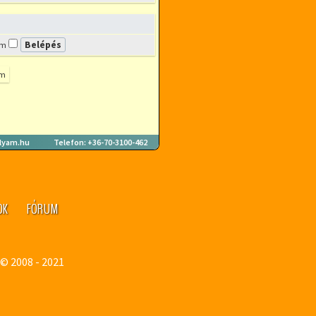
ám
um
lyam.hu
Telefon: +36-70-3100-462
OK
FÓRUM
U
© 2008 - 2021