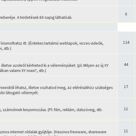
0
reberéje. A hirdetések 60 napig láthatóak.
124
fórumolhatsz itt. (Érdekes tartalmú weblapok, vicces videók,
, stb.)
44
lletve azokról kérheted ki a véleményüket. (pl.:Milyen az új XY
ban valami XY maxi?, stb.)
17
mixeidről írhatsz, illetve oszhatod meg, az elérésükhöz szükséges
öbbi látogató vélemyét.
11
számcímek kinyomozása. (Pl: film, reklám, dalszöveg, stb.
11
sznos internet oldalak gyűjtője. (Hasznos freeware, shareware